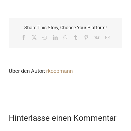
Share This Story, Choose Your Platform!
Facebook
X
Reddit
LinkedIn
WhatsApp
Tumblr
Pinterest
Vk
E-
Mail
Über den Autor:
rkoopmann
Hinterlasse einen Kommentar