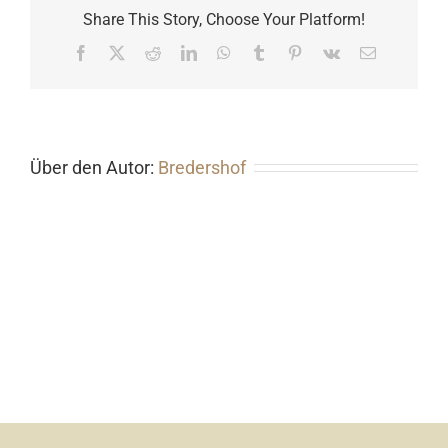
Share This Story, Choose Your Platform!
Facebook
X
Reddit
LinkedIn
WhatsApp
Tumblr
Pinterest
Vk
E-
Mail
Über den Autor:
Bredershof