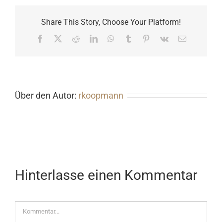
Share This Story, Choose Your Platform!
Facebook
X
Reddit
LinkedIn
WhatsApp
Tumblr
Pinterest
Vk
E-
Mail
Über den Autor:
rkoopmann
Hinterlasse einen Kommentar
Kommentar