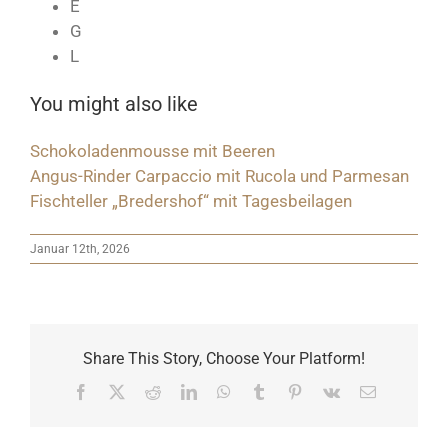
E
G
L
You might also like
Schokoladenmousse mit Beeren
Angus-Rinder Carpaccio mit Rucola und Parmesan
Fischteller „Bredershof“ mit Tagesbeilagen
Januar 12th, 2026
Share This Story, Choose Your Platform!
Facebook
X
Reddit
LinkedIn
WhatsApp
Tumblr
Pinterest
Vk
E-
Mail