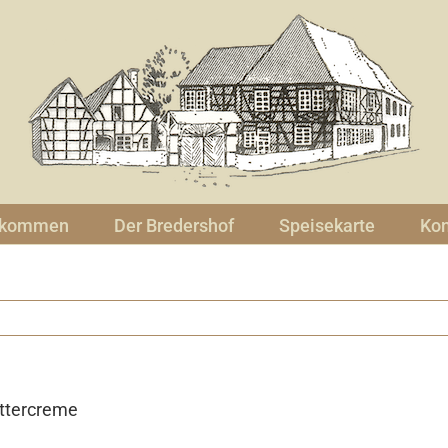
lkommen
Der Bredershof
Speisekarte
Kon
uttercreme