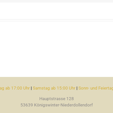
ag ab 17:00 Uhr
|
Samstag ab 15:00 Uhr
|
Sonn- und Feierta
Hauptstrasse 128
53639 Königswinter-Niederdollendorf