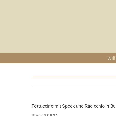
Zum
Inhalt
springen
Wil
Fettuccine mit Speck und Radicchio in B
Price:
13,50€